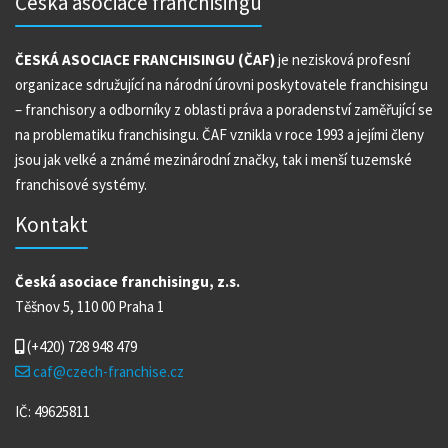
Česká asociace franchisingu
ČESKÁ ASOCIACE FRANCHISINGU (ČAF)
je nezisková profesní
organizace sdružující na národní úrovni poskytovatele franchisingu
– franchisory a odborníky z oblasti práva a poradenství zaměřující se
na problematiku franchisingu. ČAF vznikla v roce 1993 a jejími členy
jsou jak velké a známé mezinárodní značky, tak i menší tuzemské
franchisové systémy.
Kontakt
Česká asociace franchisingu, z.s.
Těšnov 5, 110 00 Praha 1
(+420)
728 948 479
caf@czech-franchise.cz
IČ: 49625811