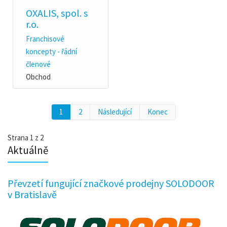
OXALIS, spol. s
r.o.
Franchisové
koncepty - řádní
členové
Obchod
1
2
Následující
Konec
Strana 1 z 2
Aktuálně
Převzetí fungující značkové prodejny SOLODOOR
v Bratislavě