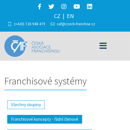
CZ
EN
(+420) 728 948 479
caf@czech-franchise.cz
Franchisové systémy
Všechny skupiny
Franchisové koncepty - řádní členové