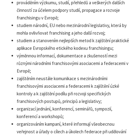
prováděním výzkumu, studií, přehledů a veškerých dalších
činností za účelem podpory studií, propagace a rozvoje
franchisingu v Evropě;
studiem národní, EU nebo mezinárodní legislativy, která by
mohla ovlivňovat franchising a jeho další rozvoj;
studiem a stanovením nejlepších metod k zajištění praktické
aplikace Evropského etického kodexu franchisingu;
výměnnou informací, dokumentace a zkušeností mezi
různými národními franchisovými asociacemi a federacemi v
Evropě;
zajištěním neustále komunikace s mezinárodními
franchisovými asociacemi a federacemi k zajištění úzké
kontroly a k zajištění podílu při rozvoji specifických
franchisových postupů, principů a legislativy;
organizací jednání, konferencí, seminářů, sympozií,
konferencí a workshopů;
organizováním kampaní, které informují všeobecnou
veřejnost a úřady o cílech a úkolech federace při udělování