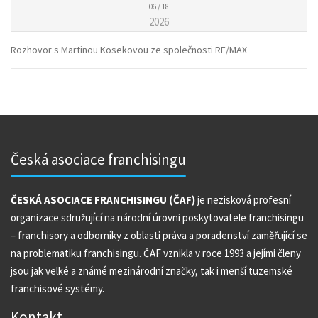
06 / 18
2026
Rozhovor s Martinou Kosekovou ze společnosti RE/MAX
Česká asociace franchisingu
ČESKÁ ASOCIACE FRANCHISINGU (ČAF)
je nezisková profesní
organizace sdružující na národní úrovni poskytovatele franchisingu
– franchisory a odborníky z oblasti práva a poradenství zaměřující se
na problematiku franchisingu. ČAF vznikla v roce 1993 a jejími členy
jsou jak velké a známé mezinárodní značky, tak i menší tuzemské
franchisové systémy.
Kontakt