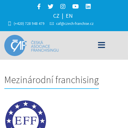
CZ
EN
(+420) 728 948 479
caf@czech-franchise.cz
Mezinárodní franchising