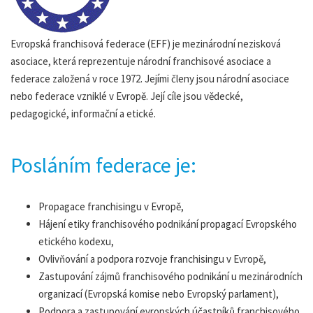
Evropská franchisová federace (EFF) je mezinárodní nezisková
asociace, která reprezentuje národní franchisové asociace a
federace založená v roce 1972. Jejími členy jsou národní asociace
nebo federace vzniklé v Evropě. Její cíle jsou vědecké,
pedagogické, informační a etické.
Posláním federace je:
Propagace franchisingu v Evropě,
Hájení etiky franchisového podnikání propagací Evropského
etického kodexu,
Ovlivňování a podpora rozvoje franchisingu v Evropě,
Zastupování zájmů franchisového podnikání u mezinárodních
organizací (Evropská komise nebo Evropský parlament),
Podpora a zastupování evropských účastníků franchisového