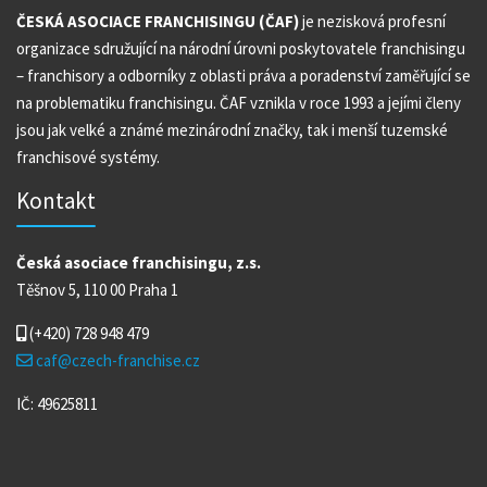
ČESKÁ ASOCIACE FRANCHISINGU (ČAF)
je nezisková profesní
organizace sdružující na národní úrovni poskytovatele franchisingu
– franchisory a odborníky z oblasti práva a poradenství zaměřující se
na problematiku franchisingu. ČAF vznikla v roce 1993 a jejími členy
jsou jak velké a známé mezinárodní značky, tak i menší tuzemské
franchisové systémy.
Kontakt
Česká asociace franchisingu, z.s.
Těšnov 5, 110 00 Praha 1
(+420)
728 948 479
caf@czech-franchise.cz
IČ: 49625811