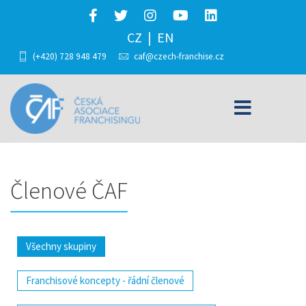
CZ
EN
(+420) 728 948 479
caf@czech-franchise.cz
Členové ČAF
Všechny skupiny
Franchisové koncepty - řádní členové