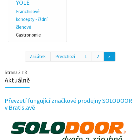
YOLE
Franchisové
koncepty - řádní
členové
Gastronomie
Začátek
Předchozí
1
2
3
Strana 3 z 3
Aktuálně
Převzetí fungující značkové prodejny SOLODOOR
v Bratislavě