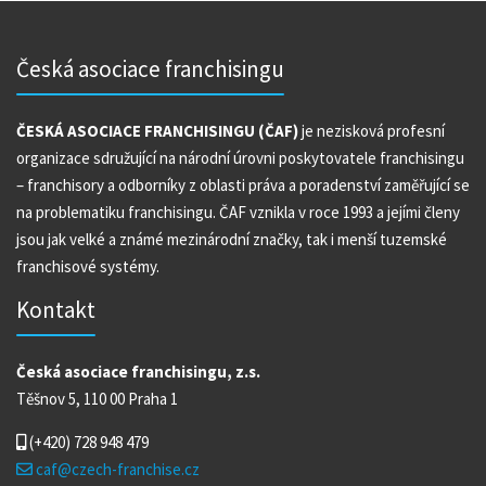
Česká asociace franchisingu
ČESKÁ ASOCIACE FRANCHISINGU (ČAF)
je nezisková profesní
organizace sdružující na národní úrovni poskytovatele franchisingu
– franchisory a odborníky z oblasti práva a poradenství zaměřující se
na problematiku franchisingu. ČAF vznikla v roce 1993 a jejími členy
jsou jak velké a známé mezinárodní značky, tak i menší tuzemské
franchisové systémy.
Kontakt
Česká asociace franchisingu, z.s.
Těšnov 5, 110 00 Praha 1
(+420)
728 948 479
caf@czech-franchise.cz