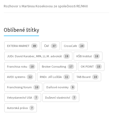
Rozhovor s Martinou Kosekovou ze společnosti RE/MAX
Oblíbené štítky
EXTERIA MARKET
ČAF
CrossCafe
49
37
24
JUDr. David Karabec, MPA, LL.M. advokát
KŠB Institut
19
18
Franchisa roku
Broker Consulting
OK POINT
18
17
15
AVEX systems
RNDr. Jiří Lošťák
TAB Board
12
11
10
Franchising forum
Daňové novinky
10
9
Velvyslanectví USA
Duševní vlastnictví
7
7
Autorská práva
7