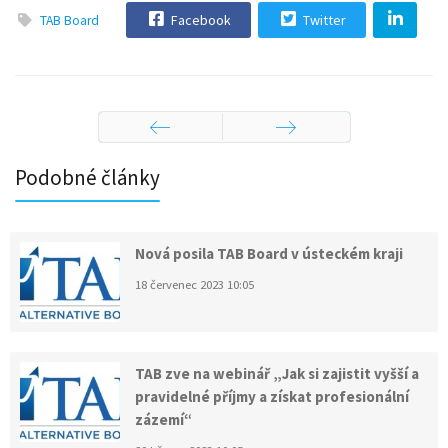
Facebook
Twitter
TAB Board
Předchozí
Následující
Podobné články
Nová posila TAB Board v ústeckém kraji
18 červenec 2023 10:05
TAB zve na webinář „Jak si zajistit vyšší a
pravidelné příjmy a získat profesionální
zázemí“