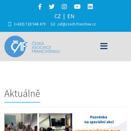
CZ
EN
(+420) 728 948 479
caf@czech-franchise.cz
Aktuálně