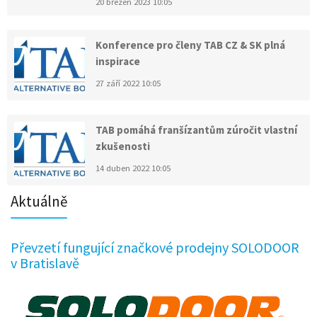
20 březen 2023 10:05
Konference pro členy TAB CZ & SK plná
inspirace
27 září 2022 10:05
TAB pomáhá franšízantům zúročit vlastní
zkušenosti
14 duben 2022 10:05
Aktuálně
Převzetí fungující značkové prodejny SOLODOOR
v Bratislavě