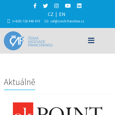
CZ
EN
(+420) 728 948 479
caf@czech-franchise.cz
Aktuálně