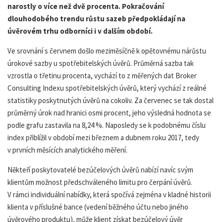
narostly o více než dvě procenta. Pokračování
dlouhodobého trendu růstu sazeb předpokládají na
úvěrovém trhu odborníci i v dalším období.
Ve srovnání s červnem došlo meziměsíčně k opětovnému nárůstu
úrokové sazby u spotřebitelských úvěrů. Průměrná sazba tak
vzrostla o třetinu procenta, vychází to z měřených dat Broker
Consulting Indexu spotřebitelských úvěrů, který vychází z reálné
statistiky poskytnutých úvěrů na cokoliv. Za červenec se tak dostal
průměrný úrok nad hranici osmi procent, jeho výsledná hodnota se
podle grafu zastavila na 8,24 %. Naposledy se k podobnému číslu
index přiblížil v období mezi březnem a dubnem roku 2017, tedy
v prvních měsících analytického měření.
Někteří poskytovatelé bezúčelových úvěrů nabízí navíc svým
klientům možnost předschváleného limitu pro čerpání úvěrů.
V rámci individuální nabídky, která spočívá zejména v kladné historii
klienta v příslušné bance (vedení běžného účtu nebo jiného
úvěrového produktu), může klient získat bezúčelový úvěr