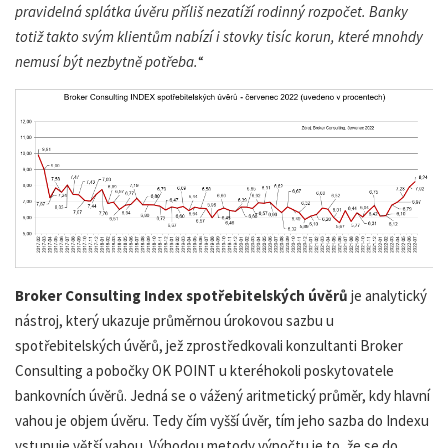
pravidelná splátka úvěru příliš nezatíží rodinný rozpočet. Banky
totiž takto svým klientům nabízí i stovky tisíc korun, které mnohdy
nemusí být nezbytně potřeba.
“
Broker Consulting Index spotřebitelských úvěrů
je analytický
nástroj, který ukazuje průměrnou úrokovou sazbu u
spotřebitelských úvěrů, jež zprostředkovali konzultanti Broker
Consulting a pobočky OK POINT u kteréhokoli poskytovatele
bankovních úvěrů. Jedná se o vážený aritmetický průměr, kdy hlavní
vahou je objem úvěru. Tedy čím vyšší úvěr, tím jeho sazba do Indexu
vstupuje větší vahou. Výhodou metody výpočtu je to, že se do