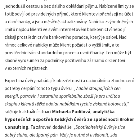
jednodušší cestou a bez dalšího dokládání příjmu. Nabízené limity se
totiž odvíjí od pravidelných příjmů, které klientovi přicházejí na účet
u dané banky, a jsou měsíčně aktualizovány. Nabídku zvýhodněných
limitů najdou klienti ve svém internetovém bankovnictví nebo jí
získají prostřednictvím bankovního poradce, který je osloví. Nad
rámec celkové nabídky může klient požádat o vyšší limit, a to
prostřednictvím standardního procesu uvnitř banky. Ten může být
kladně vyrozuměn za podmínky pozitivního záznamů o klientovi
v externích registrech.
Experti na úvěry nabádají k obezřetnosti a racionálnímu zhodnocení
potřeby čerpání tohoto typu úvěru. „
V době stoupajících cen
energií, potravin i ostatního spotřebního zboží je pro určitou
skupinu klientů těžké odolat nabídkám rychle získané hotovosti
,“
sděluje k aktuální situaci
Michaela Pudilová
,
analytička
hypotečních a spotřebitelských úvěrů ze společnosti Broker
Consulting.
Ta zároveň dodává že: „
Spotřebitelský úvěr je sice
dobrý sluha, ale špatný pán. Vždy je nutné si uvědomit, zda