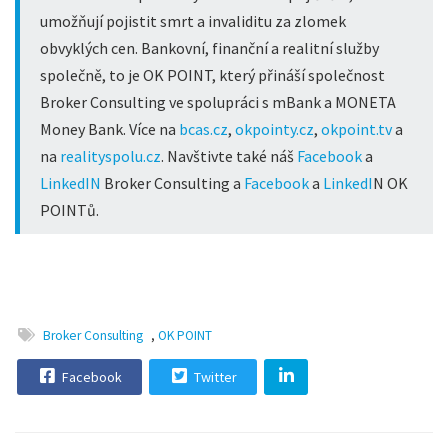
umožňují pojistit smrt a invaliditu za zlomek
obvyklých cen. Bankovní, finanční a realitní služby
společně, to je OK POINT, který přináší společnost
Broker Consulting ve spolupráci s mBank a MONETA
Money Bank.
Více na
bcas.cz
,
okpointy.cz
,
okpoint.tv
a
na
realityspolu.cz
.
Navštivte také náš
Facebook
a
LinkedIN
Broker Consulting a
Facebook
a
LinkedI
N
OK
POINTů.
Broker Consulting
,
OK POINT
Facebook
Twitter