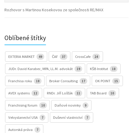
Rozhovor s Martinou Kosekovou ze společnosti RE/MAX
Oblíbené štítky
EXTERIA MARKET
ČAF
CrossCafe
49
37
24
JUDr. David Karabec, MPA, LL.M. advokát
KŠB Institut
19
18
Franchisa roku
Broker Consulting
OK POINT
18
17
15
AVEX systems
RNDr. Jiří Lošťák
TAB Board
12
11
10
Franchising forum
Daňové novinky
10
9
Velvyslanectví USA
Duševní vlastnictví
7
7
Autorská práva
7