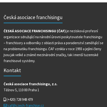
Česká asociace franchisingu
ČESKÁ ASOCIACE FRANCHISINGU (ČAF)
je nezisková profesní
organizace sdružující na národní úrovni poskytovatele franchisingu
– franchisory a odborníky z oblasti práva a poradenství zaměřující se
na problematiku franchisingu. ČAF vznikla v roce 1993 a jejími členy
jsou jak velké a známé mezinárodní značky, tak i menší tuzemské
franchisové systémy.
Kontakt
Česká asociace franchisingu, z.s.
Těšnov 5, 110 00 Praha 1
(+420)
728 948 479
caf@czech-franchise.cz