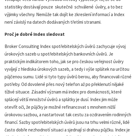
statistiky dostávají pouze skutečně schválené úvěry, a to bez
výjimky všechny. Nemůže tak dojít ke zkreslení informací a Index
není závislý na datech dodávaných třetími stranami.
Proč je dobré Index sledovat
Broker Consulting Index spotřebitelských úvěrů zachycuje vývoj
úrokových sazeb u spotřebitelských bankovních úvěrů. Je
praktickým indikátorem toho, jak se pro českou veřejnost úvěry
vyvíjejí z hlediska úrokových sazeb, a tedy i výše splátek na určitou
půjčenou sumu. Lidé si tyto typy úvěrů berou, aby financovali různé
potřeby. Od dovolené přes nový telefon až po překlenutí nějaké
tíživé situace. Zásadní význam má index pro domácnosti, které
splácejí větší množství úvěrů a splátky je dusí. Index jim může
otevřít oči, že půjčky je možné refinancovat s mnohem nižší
úrokovou sazbou, a nastartovat tak cestu za ozdravením rodinných
financí. Sazby spotřebitelských úvěrů jsou na trhu velmi různé, lidé
často dobře nezhodnotí situaci a sjednají si drahou půjčku. Index je