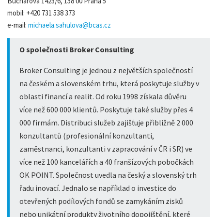
Bucharova 1423/6, 158 00 Praha 5
mobil: +420 731 538 373
e-mail:
michaela.sahulova@bcas.cz
O společnosti Broker Consulting
Broker Consulting je jednou z největších společností
na českém a slovenském trhu, která poskytuje služby v
oblasti financí a realit. Od roku 1998 získala důvěru
více než 600 000 klientů. Poskytuje také služby přes 4
000 firmám. Distribuci služeb zajišťuje přibližně 2 000
konzultantů (profesionální konzultanti,
zaměstnanci, konzultanti v zapracování v ČR i SR) ve
více než 100 kancelářích a 40 franšízových pobočkách
OK POINT. Společnost uvedla na český a slovenský trh
řadu inovací. Jednalo se například o investice do
otevřených podílových fondů se zamykáním zisků
nebo unikátní produkty životního dopojištění, které